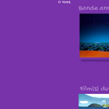
0 vues
Bande an
Film(s) d