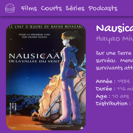
Films
Courts
Séries
Podcasts
Nausica
Hayao Miy
Sur une Terre
survécu. Men
survivants att
Année :
1984
Durée :
116 m
Age :
10 ans
Distribution :