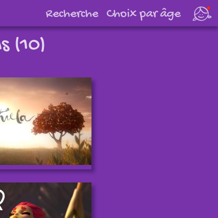
Choix par âge
s (10)